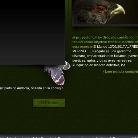
el proyecto 'LIFE+ Urogallo cantábrico' 
tenido como objetivo frenar el declive d
esta especie
El Mundo 12/02/2017 ALFRE
MERINO El urogallo es una galliforme
silvestre, emparentada con faisanes, pavos
perdices, gallos y otras aves terrestres.
Aunque no de manera definitiva, los...
› Leer noticia comple
rincipado de Andorra, basada en la ecología
Ver todos