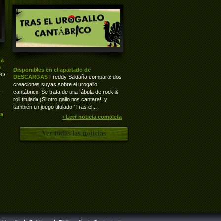
ha
e
Disponibles en el apartado de
DO
DESCARGAS
Freddy Saldaña comparte dos
creaciones suyas sobre el urogallo
,
cantábrico. Se trata de una fábula de rock &
roll titulada ¡Si otro gallo nos cantara!, y
también un juego titulado "Tras el...
ta
› Leer noticia completa
Ver todas las noticias