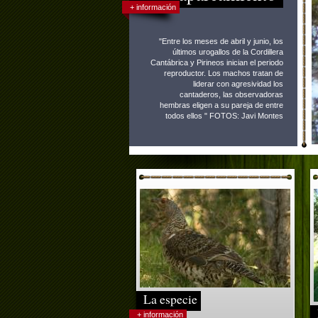
+ información
"Entre los meses de abril y junio, los
últimos urogallos de la Cordillera
Cantábrica y Pirineos inician el periodo
reproductor. Los machos tratan de
liderar con agresividad los
cantaderos, las observadoras
hembras eligen a su pareja de entre
todos ellos " FOTOS: Javi Montes
La especie
+ información