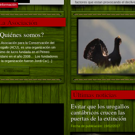
factores que estan provocando el decliv
información
del ave.
La Asociación
Quiénes somos?
 Asociación para la Conservación del
ogallo (ACU), es una organización sin
imo de lucro fundada en el Pirineo
ridano en el año 2008 . Los fundadores
 la organización fueron Jordi Ca [...]
Conócenos
Últimas noticias
Evitar que los urogallos
ere una versión más reciente
cantábricos crucen las
puertas de la extinción
Fecha de publicación: 19/02/2017