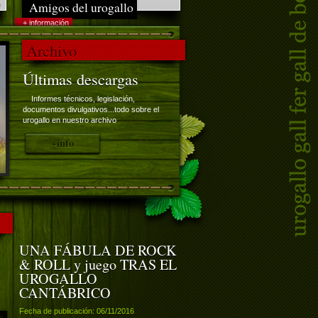
Amigos del urogallo
e
+ información
Ayudanos a conservar el urogallo y su
Archivo
hábitat
Últimas descargas
Informes técnicos, legislación,
documentos divulgativos...todo sobre el
urogallo en nuestro archivo
+info
UNA FÁBULA DE ROCK
& ROLL y juego TRAS EL
UROGALLO
CANTÁBRICO
Fecha de publicación: 06/11/2016