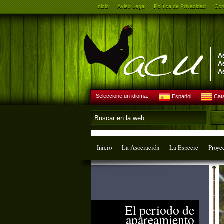
Inicio
Aviso Legal
Política de Privacidad
Con
Seleccione un idioma:
Español
Cat
Inicio
La Asociación
La Especie
Proye
El periodo de
apareamiento