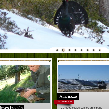
Amenazas
+información
Investigación
Conozca cuales son los principales