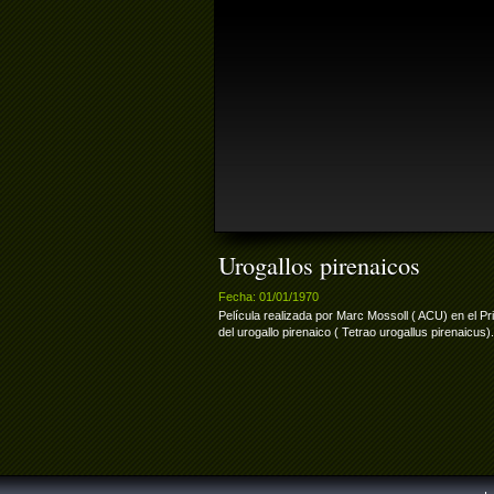
Urogallos pirenaicos
Fecha: 01/01/1970
Película realizada por Marc Mossoll ( ACU) en el P
del urogallo pirenaico ( Tetrao urogallus pirenaicus).