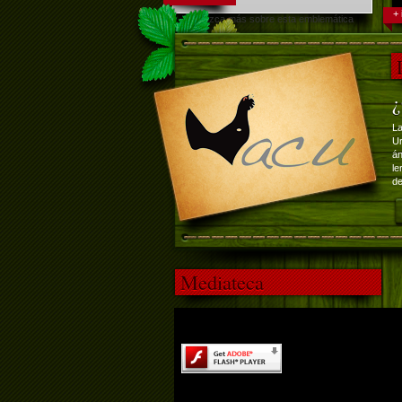
+ 
Conozca más sobre esta emblemática
ave.
¿
La
Ur
án
le
de
Mediateca
El contenido de esta página requi
de Adobe Flash Player.