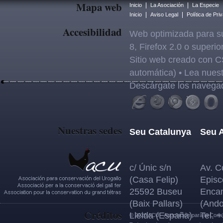
Mapa web
Inicio
La Asociación
La Especie
Inicio
Aviso Legal
Política de Pri
Accesibilidad
Web optimizada para su
8, Firefox 2.0 o superi
Sitio web creado con C
automática) • Lea nues
Descárgate los navega
Nuestras sedes
Seu Catalunya
Seu 
c/ Únic s/n
Av. C
(Casa Felip)
Episc
25592 Buseu
Enca
(Baix Pallars)
(Ando
Créditos
Lleida (España)
Tel. 
© 2026 ACU - Asociación para la Conse