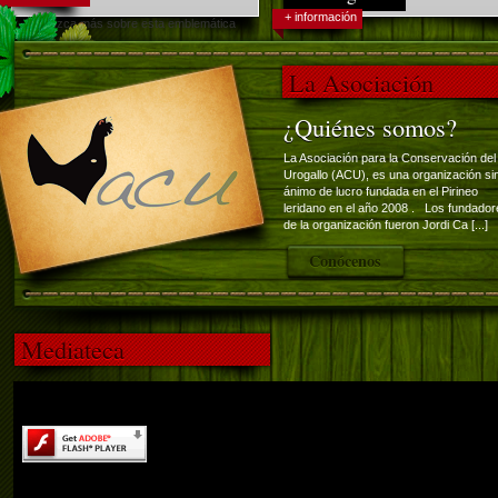
+ información
Conozca más sobre esta emblemática
ave.
La Asociación
¿Quiénes somos?
La Asociación para la Conservación del
Urogallo (ACU), es una organización si
ánimo de lucro fundada en el Pirineo
leridano en el año 2008 . Los fundador
de la organización fueron Jordi Ca [...]
Conócenos
Mediateca
El contenido de esta página requiere una versión más recie
de Adobe Flash Player.