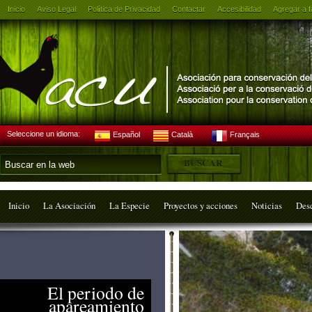
Inicio
Aviso Legal
Política de Privacidad
Contactar
Accesibilidad
Agregar a f
Seleccione un idioma:
Español
Català
Français
Inicio
La Asociación
La Especie
Proyectos y acciones
Noticias
Des
El periodo de
apareamiento