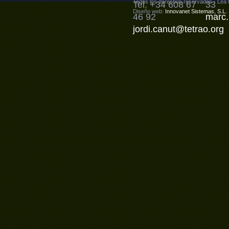
Todos los derechos reservados - Lea 
Tel. +34 608 67
33
Diseño web:
Innovanet Sistemas, S.L.
46 92
marc.
jordi.canut@tetrao.org