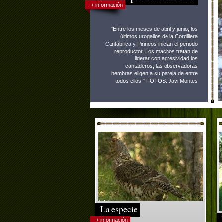
+ información
"Entre los meses de abril y junio, los
últimos urogallos de la Cordillera
Cantábrica y Pirineos inician el periodo
reproductor. Los machos tratan de
liderar con agresividad los
cantaderos, las observadoras
hembras eligen a su pareja de entre
todos ellos " FOTOS: Javi Montes
La especie
+ información