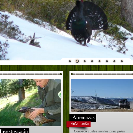
Amenazas
+información
Investigación
Conozca cuales son los principales