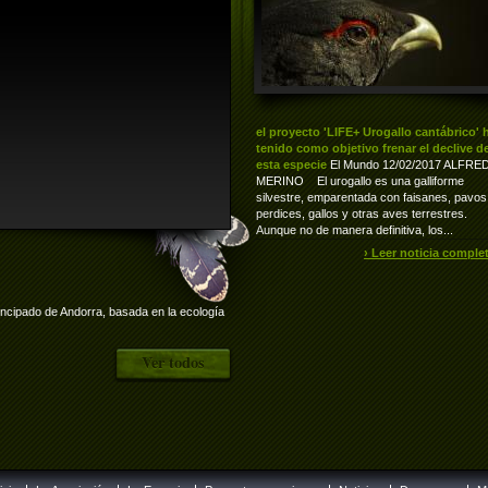
el proyecto 'LIFE+ Urogallo cantábrico' 
tenido como objetivo frenar el declive d
esta especie
El Mundo 12/02/2017 ALFRE
MERINO El urogallo es una galliforme
silvestre, emparentada con faisanes, pavos
perdices, gallos y otras aves terrestres.
Aunque no de manera definitiva, los...
› Leer noticia comple
rincipado de Andorra, basada en la ecología
Ver todos