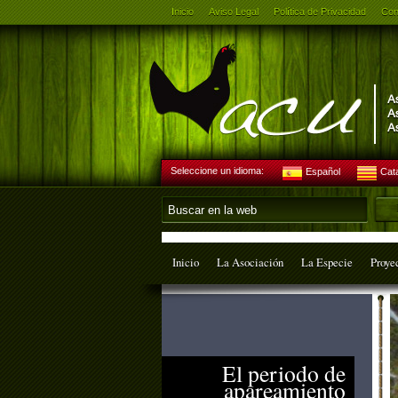
Inicio
Aviso Legal
Política de Privacidad
Con
Seleccione un idioma:
Español
Cat
Inicio
La Asociación
La Especie
Proye
El periodo de
apareamiento