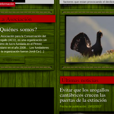
factores que estan provocando el decliv
información
del ave.
La Asociación
Quiénes somos?
 Asociación para la Conservación del
ogallo (ACU), es una organización sin
imo de lucro fundada en el Pirineo
ridano en el año 2008 . Los fundadores
 la organización fueron Jordi Ca [...]
Conócenos
Últimas noticias
Evitar que los urogallos
ere una versión más reciente
cantábricos crucen las
puertas de la extinción
Fecha de publicación: 19/02/2017