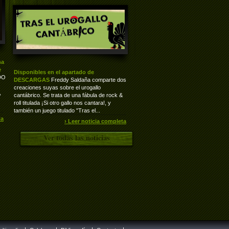
ha
e
Disponibles en el apartado de
DO
DESCARGAS
Freddy Saldaña comparte dos
creaciones suyas sobre el urogallo
,
cantábrico. Se trata de una fábula de rock &
roll titulada ¡Si otro gallo nos cantara!, y
también un juego titulado "Tras el...
ta
› Leer noticia completa
Ver todas las noticias