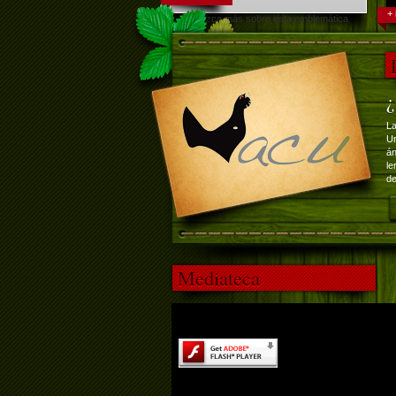
+ 
Conozca más sobre esta emblemática
ave.
¿
La
Ur
án
le
de
Mediateca
El contenido de esta página requi
de Adobe Flash Player.