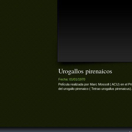
Urogallos pirenaicos
Fecha: 01/01/1970
Película realizada por Marc Mossoll ( ACU) en el P
del urogallo pirenaico ( Tetrao urogallus pirenaicus).