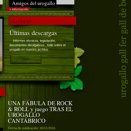
Amigos del urogallo
e
+ información
Ayudanos a conservar el urogallo y su
Archivo
hábitat
Últimas descargas
Informes técnicos, legislación,
documentos divulgativos...todo sobre el
urogallo en nuestro archivo
+info
UNA FÁBULA DE ROCK
& ROLL y juego TRAS EL
UROGALLO
CANTÁBRICO
Fecha de publicación: 06/11/2016