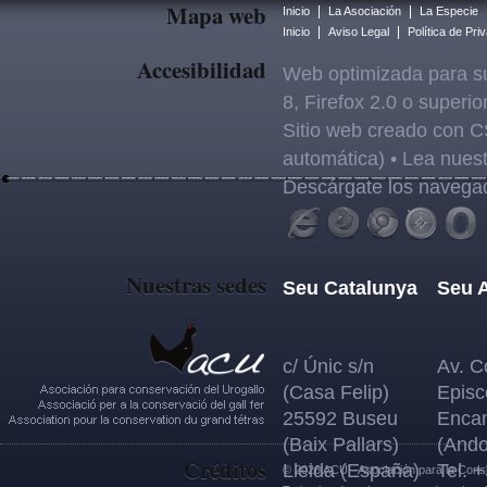
Mapa web
Inicio
La Asociación
La Especie
Inicio
Aviso Legal
Política de Pri
Accesibilidad
Web optimizada para su
8, Firefox 2.0 o superi
Sitio web creado con C
automática) • Lea nues
Descárgate los navega
Nuestras sedes
Seu Catalunya
Seu 
c/ Únic s/n
Av. C
(Casa Felip)
Episc
25592 Buseu
Enca
(Baix Pallars)
(Ando
Créditos
Lleida (España)
Tel. 
© 2026 ACU - Asociación para la Conse