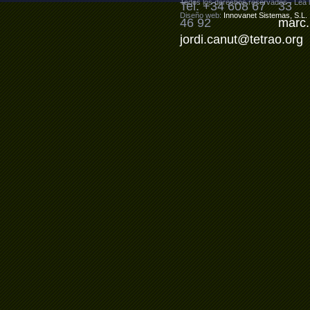
Todos los derechos reservados - Lea 
Tel. +34 608 67
33
Diseño web:
Innovanet Sistemas, S.L.
46 92
marc.
jordi.canut@tetrao.org