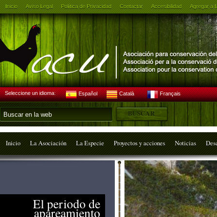
Inicio
Aviso Legal
Política de Privacidad
Contactar
Accesibilidad
Agregar a f
Seleccione un idioma:
Español
Català
Français
Inicio
La Asociación
La Especie
Proyectos y acciones
Noticias
Des
El periodo de
apareamiento