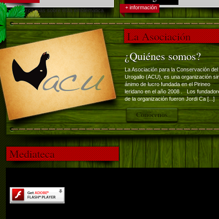
+ información
Conozca más sobre esta emblemática
ave.
La Asociación
¿Quiénes somos?
La Asociación para la Conservación del
Urogallo (ACU), es una organización si
ánimo de lucro fundada en el Pirineo
leridano en el año 2008 . Los fundador
de la organización fueron Jordi Ca [...]
Conócenos
Mediateca
El contenido de esta página requiere una versión más recie
de Adobe Flash Player.